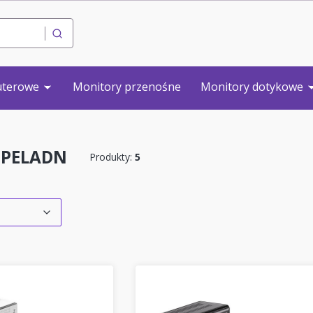
Wyczyść
Szukaj
uterowe
Monitory przenośne
Monitory dotykowe
 PELADN
Produkty:
5
duktów
ślne