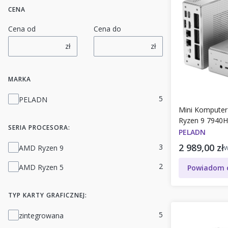
CENA
Cena od
Cena do
zł
zł
MARKA
Marka
5
PELADN
Mini Kompute
Ryzen 9 7940H
SERIA PROCESORA:
Win 11 Pro. M
PELADN
Cena brut
Seria procesora:
2 989,00 zł
3
AMD Ryzen 9
2
AMD Ryzen 5
Powiadom o
TYP KARTY GRAFICZNEJ:
Typ karty graficznej:
5
zintegrowana