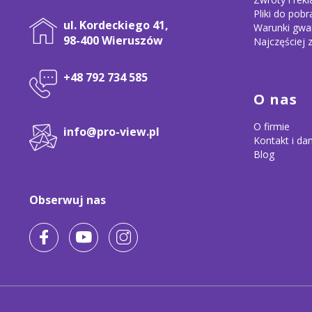
Pliki do pobr
ul. Kordeckiego 41,
Warunki gwar
98-400 Wieruszów
Najczęściej 
+48 792 734 585
O nas
O firmie
info@pro-view.pl
Kontakt i da
Blog
Obserwuj nas