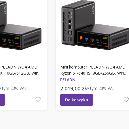
er PELADN WO4 AMD
Mini komputer PELADN WO4 AMD
X, 16GB/512GB, Win
Ryzen 5 7640HS, 8GB/256GB, Win
PC. Model WO4
11Pro, WIFI, PC. Model WO4
PELADN
to
Cena brutto
2 019,00 zł
w tym
23%
VAT
w tym
23%
VAT
Do koszyka