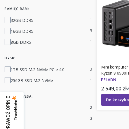
PAMIĘĆ RAM:
Pamięć RAM:
1
32GB DDR5
3
16GB DDR5
1
8GB DDR5
DYSK:
Mini komput
Dysk:
3
1TB SSD M.2 NVMe PCIe 4.0
Ryzen 9 6900H
11Pro, WIFI, 
PELADN
1
256GB SSD M.2 NVMe
Cena brut
2 549,00 zł
MONTAŻ VESA:
SPRAWDŹ OPINIE
Do koszyka
Montaż VESA:
2
tak
3
nie