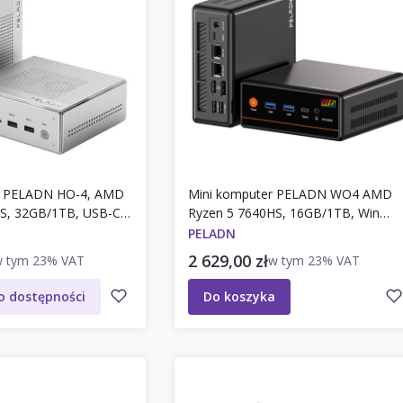
r PELADN HO-4, AMD
Mini komputer PELADN WO4 AMD
S, 32GB/1TB, USB-C,
Ryzen 5 7640HS, 16GB/1TB, Win
odel HO-4
11Pro, WIFI, PC. Model WO4
PELADN
to
Cena brutto
2 629,00 zł
w tym
23%
VAT
w tym
23%
VAT
 dostępności
Do koszyka