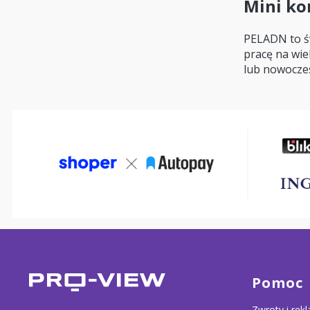
Mini ko
PELADN to ś
pracę na wie
lub nowocze
Linki w 
Pomoc
Zwroty i rek