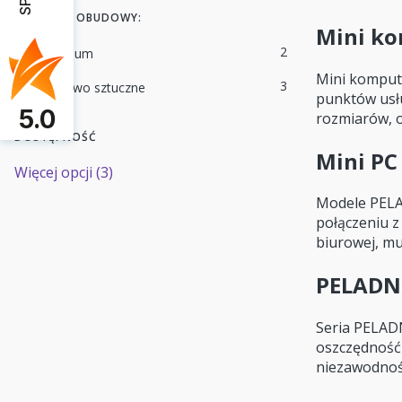
MATERIAŁ OBUDOWY:
Mini ko
Materiał obudowy:
2
aluminium
Mini kompute
3
tworzywo sztuczne
punktów usł
5.0
rozmiarów, o
DOSTĘPNOŚĆ
Mini PC
Dostępność
Więcej opcji (3)
Modele PELA
połączeniu z
biurowej, mu
PELADN 
Seria PELADN
oszczędność 
niezawodnoś