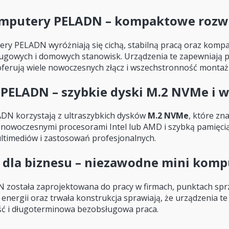
mputery PELADN – kompaktowe rozwią
ry PELADN wyróżniają się cichą, stabilną pracą oraz kompak
ugowych i domowych stanowisk. Urządzenia te zapewniają p
ferują wiele nowoczesnych złącz i wszechstronność montażu,
 PELADN – szybkie dyski M.2 NVMe i 
DN korzystają z ultraszybkich dysków
M.2 NVMe
, które zn
 nowoczesnymi procesorami Intel lub AMD i szybką pamięci
ltimediów i zastosowań profesjonalnych.
dla biznesu – niezawodne mini kompu
 została zaprojektowana do pracy w firmach, punktach sprze
energii oraz trwała konstrukcja sprawiają, że urządzenia te 
ć i długoterminowa bezobsługowa praca.