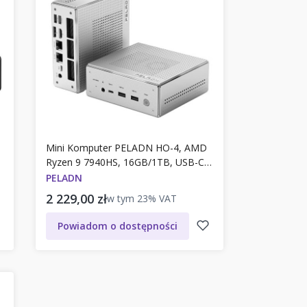
Mini Komputer PELADN HO-4, AMD
Ryzen 9 7940HS, 16GB/1TB, USB-C,
Win 11 Pro. Model HO-4
PELADN
Cena brutto
2 229,00 zł
w tym
23%
VAT
Powiadom o dostępności