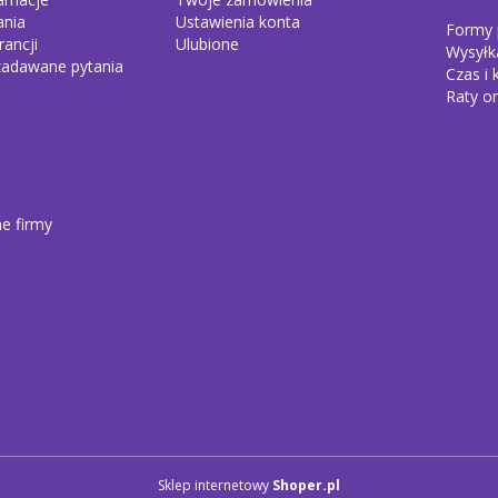
ania
Ustawienia konta
Formy 
ancji
Ulubione
Wysyłk
zadawane pytania
Czas i
Raty on
ne firmy
Sklep internetowy
Shoper.pl