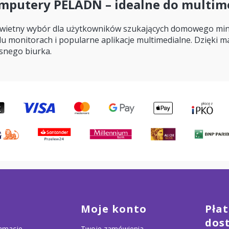
mputery PELADN – idealne do multi
wietny wybór dla użytkowników szukających domowego mini
lu monitorach i popularne aplikacje multimedialne. Dzięki 
snego biurka.
stopce
Moje konto
Płat
dos
lamacje
Twoje zamówienia