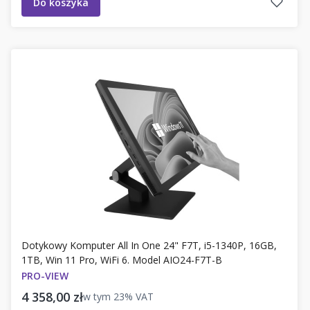
Do koszyka
Dotykowy Komputer All In One 24" F7T, i5-1340P, 16GB,
1TB, Win 11 Pro, WiFi 6. Model AIO24-F7T-B
PRO-VIEW
Cena brutto
4 358,00 zł
w tym
23%
VAT