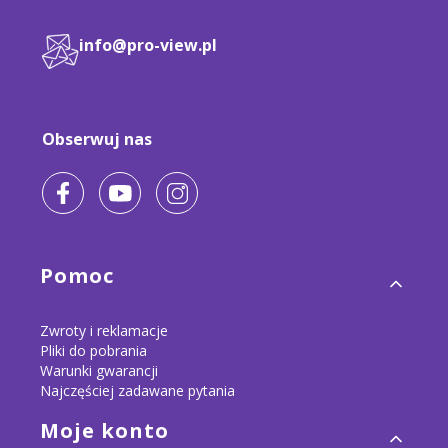
info@pro-view.pl
Obserwuj nas
Linki w stopce
Pomoc
Zwroty i reklamacje
Pliki do pobrania
Warunki gwarancji
Najczęściej zadawane pytania
Moje konto