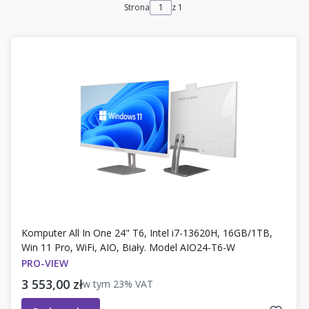
Strona
z 1
Komputer All In One 24" T6, Intel i7-13620H, 16GB/1TB,
Win 11 Pro, WiFi, AIO, Biały. Model AIO24-T6-W
PRO-VIEW
Cena brutto
3 553,00 zł
w tym
23%
VAT