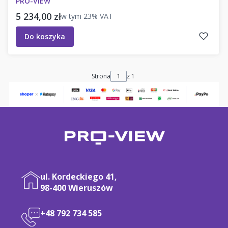
PRO-VIEW
Cena brutto
5 234,00 zł
w tym
23%
VAT
Do koszyka
Strona
z 1
ul. Kordeckiego 41,
98-400 Wieruszów
+48 792 734 585