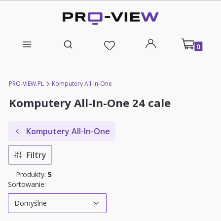
Produkty w
Otwórz wyszukiwarkę
PRO-VIEW.PL
Komputery All-In-One
Komputery All-In-One 24 cale
Komputery All-In-One
Filtry
Produkty:
5
Lista produktów
Domyślne
Sortowanie:
Domyślne