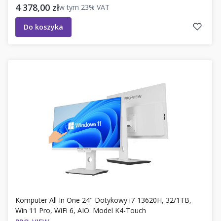
Cena brutto
4 378,00 zł
w tym
23%
VAT
Do koszyka
Komputer All In One 24" Dotykowy i7-13620H, 32/1TB,
Win 11 Pro, WiFi 6, AIO. Model K4-Touch