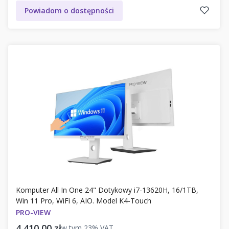
Powiadom o dostępności
Komputer All In One 24" Dotykowy i7-13620H, 16/1TB,
Win 11 Pro, WiFi 6, AIO. Model K4-Touch
PRO-VIEW
Cena brutto
4 410,00 zł
w tym
23%
VAT