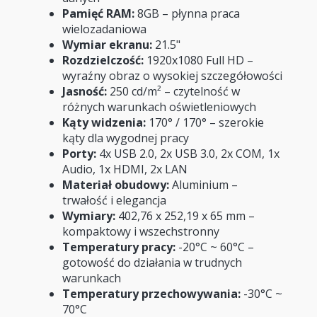
Pamięć RAM:
8GB – płynna praca
wielozadaniowa
Wymiar ekranu:
21.5"
Rozdzielczość:
1920x1080 Full HD –
wyraźny obraz o wysokiej szczegółowości
Jasność:
250 cd/m² – czytelność w
różnych warunkach oświetleniowych
Kąty widzenia:
170° / 170° – szerokie
kąty dla wygodnej pracy
Porty:
4x USB 2.0, 2x USB 3.0, 2x COM, 1x
Audio, 1x HDMI, 2x LAN
Materiał obudowy:
Aluminium –
trwałość i elegancja
Wymiary:
402,76 x 252,19 x 65 mm –
kompaktowy i wszechstronny
Temperatury pracy:
-20°C ~ 60°C –
gotowość do działania w trudnych
warunkach
Temperatury przechowywania:
-30°C ~
70°C