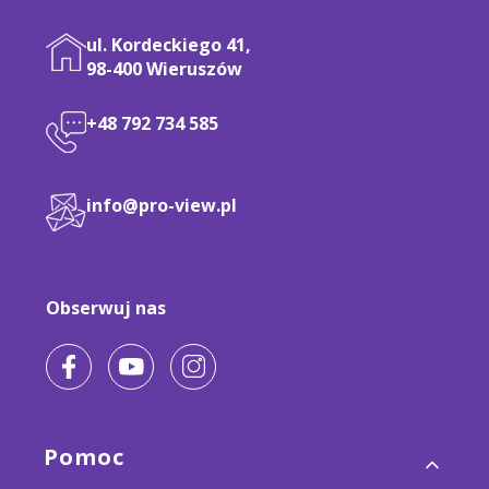
ul. Kordeckiego 41,
98-400 Wieruszów
+48 792 734 585
info@pro-view.pl
Obserwuj nas
Linki w stopce
Pomoc