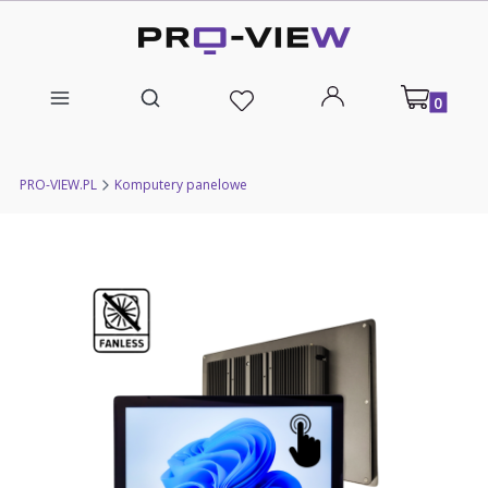
Produkty w
Otwórz wyszukiwarkę
PRO-VIEW.PL
Komputery panelowe