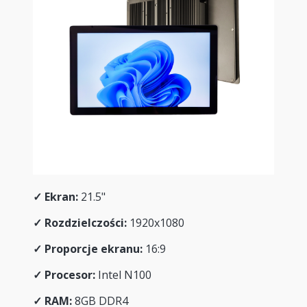
✓
Ekran:
21.5"
✓
Rozdzielczości:
1920x1080
✓
Proporcje ekranu:
16:9
✓
Procesor:
Intel N100
✓
RAM:
8GB DDR4