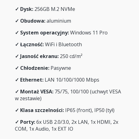
✓
Dysk:
256GB M.2 NVMe
✓
Obudowa:
aluminium
✓
System operacyjny:
Windows 11 Pro
✓
Łączność:
WiFi i Bluetooth
✓
Jasność ekranu:
250 cd/m²
✓
Chłodzenie:
Pasywne
✓ Ethernet:
LAN 10/100/1000 Mbps
✓
Montaż VESA:
75/75, 100/100 (uchwyt VESA
w zestawie)
✓
Klasa szczelności:
IP65 (front), IP50 (tył)
✓
Porty:
6x USB 2.0/3.0, 2x LAN, 1x HDMI, 2x
COM, 1x Audio, 1x EXT IO