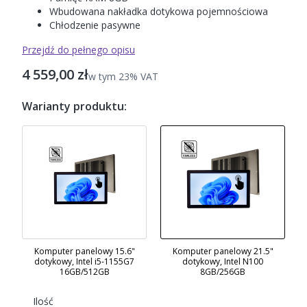
Wbudowana nakładka dotykowa pojemnościowa
Chłodzenie pasywne
Przejdź do pełnego opisu
Cena
4 559,00 zł
w tym 23% VAT
w tym
23%
VAT
Warianty produktu:
Komputer panelowy 15.6"
Komputer panelowy 21.5"
dotykowy, Intel i5-1155G7
dotykowy, Intel N100
16GB/512GB
8GB/256GB
Ilość