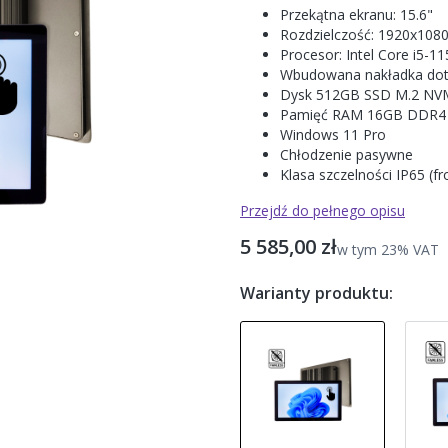
Przekątna ekranu: 15.6"
Rozdzielczość: 1920x108
Procesor: Intel Core i5-1
Wbudowana nakładka do
Dysk 512GB SSD M.2 NV
Pamięć RAM 16GB DDR4
Windows 11 Pro
Chłodzenie pasywne
Klasa szczelności IP65 (fro
Przejdź do pełnego opisu
Cena
5 585,00 zł
w tym 23% VAT
w tym
23%
VAT
Warianty produktu: