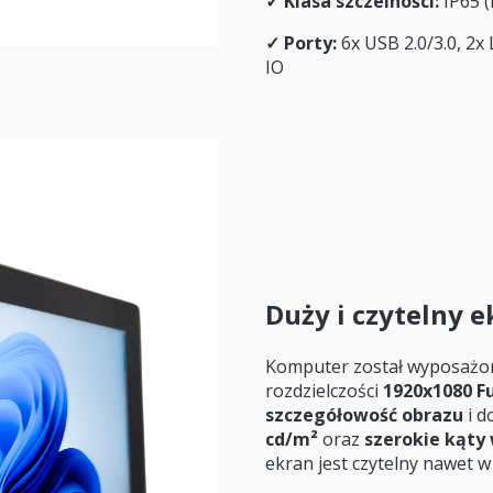
✓
Klasa szczelności:
IP65 (
✓
Porty:
6x USB 2.0/3.0, 2x
IO
Duży i czytelny 
Komputer został wyposaż
rozdzielczości
1920x1080 Fu
szczegółowość obrazu
i d
cd/m²
oraz
szerokie kąty 
ekran jest czytelny nawet 