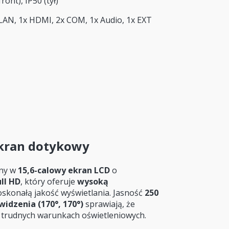
front), IP50 (tył)
 LAN, 1x HDMI, 2x COM, 1x Audio, 1x EXT
ekran dotykowy
ony w
15,6-calowy ekran LCD
o
ll HD
, który oferuje
wysoką
oskonałą jakość wyświetlania. Jasność
250
widzenia (170°, 170°)
sprawiają, że
w trudnych warunkach oświetleniowych.