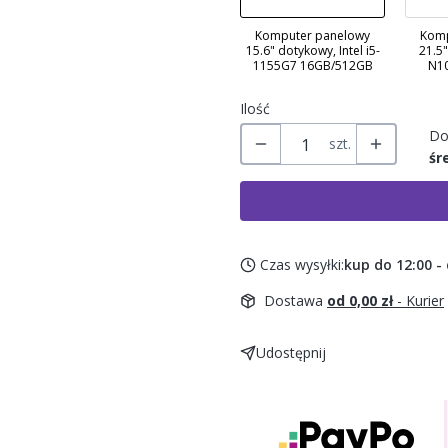
Komputer panelowy
Komp
15.6" dotykowy, Intel i5-
21.5"
1155G7 16GB/512GB
N1
Ilość
Do
szt.
śr
Czas wysyłki:
kup do 12:00 -
Dostawa
od 0,00 zł
- Kurier
Udostępnij