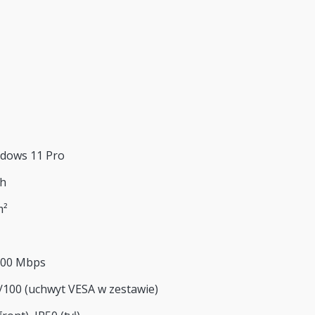
dows 11 Pro
th
m²
000 Mbps
/100 (uchwyt VESA w zestawie)