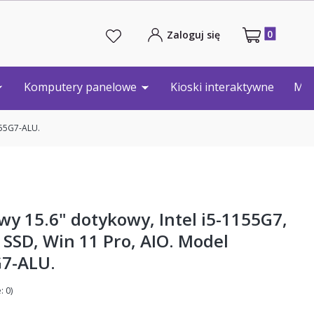
Produkty w tw
Zaloguj się
Komputery panelowe
Kioski interaktywne
Min
155G7-ALU.
y 15.6" dotykowy, Intel i5-1155G7,
SSD, Win 11 Pro, AIO. Model
G7-ALU.
: 0)
 Opinie