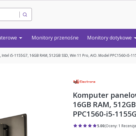
Wyczyść
Szukaj
uterowe
Monitory przenośne
Monitory dotykowe
 Intel i5-1155G7, 16GB RAM, 512GB SSD, Win 11 Pro, AIO. Model PPC1560-i5-1
Komputer panelow
16GB RAM, 512GB 
PPC1560-i5-1155
5.00
(Oceny: 1 Recenzje
Przejdź do sekcji