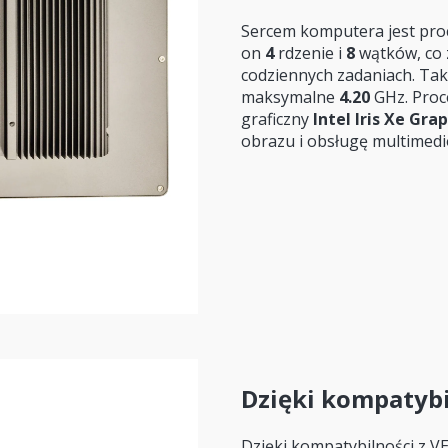
Sercem komputera jest pr
on
4
rdzenie i
8
wątków, co 
codziennych zadaniach. T
maksymalne
4.20
GHz. Proc
graficzny
Intel Iris Xe Gra
obrazu i obsługę multimedi
Dzięki kompatybi
Dzięki kompatybilności z V