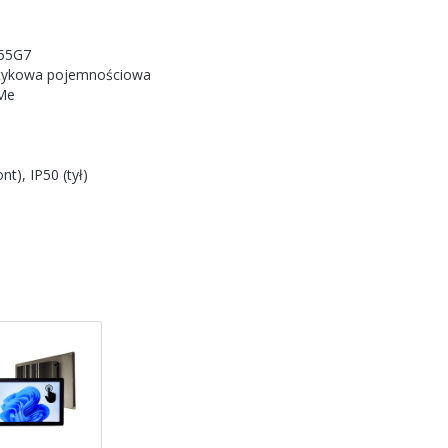
0
155G7
tykowa pojemnościowa
Me
nt), IP50 (tył)