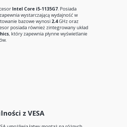
ocesor
Intel Core i5-1135G7
. Posiada
zapewnia wystarczającą wydajność w
aktowanie bazowe wynosi
2.4
GHz oraz
esor posiada również zintegrowany układ
phics
, który zapewnia płynne wyświetlanie
ów.
lności z VESA
ESA umożliwia łatwy montaż na różnych