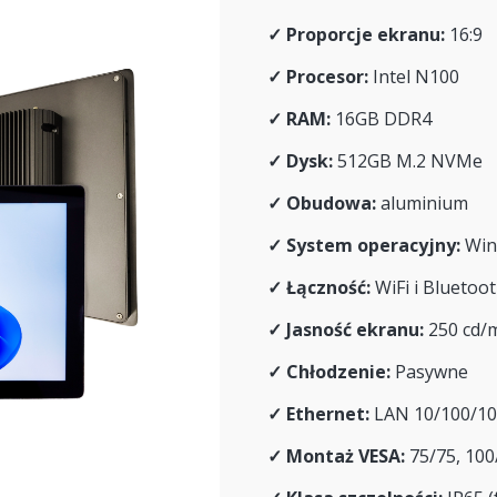
✓
Proporcje ekranu:
16:9
✓
Procesor:
Intel N100
✓
RAM:
16GB DDR4
✓
Dysk:
512GB M.2 NVMe
✓
Obudowa:
aluminium
✓
System operacyjny:
Win
✓
Łączność:
WiFi i Bluetoo
✓
Jasność ekranu:
250 cd/
✓
Chłodzenie:
Pasywne
✓ Ethernet:
LAN 10/100/1
✓
Montaż VESA:
75/75, 100